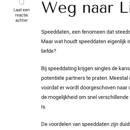
Weg naar L
Laat een
reactie
op
achter
Ontdek
de
Speeddaten, een fenomeen dat steeds p
Snelheid
Maar wat houdt speeddaten eigenlijk in
van
Liefde:
liefde?
Speeddaten
in
Vlaanderen
Bij speeddating krijgen singles de ka
potentiële partners te praten. Meestal
voordat er wordt doorgeschoven naar 
de mogelijkheid om snel verschillende 
is.
De voordelen van speeddaten zijn duidel