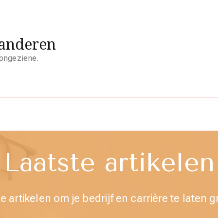
aanderen
 ongeziene.
Laatste artikelen
e artikelen om je bedrijf en carrière te laten g