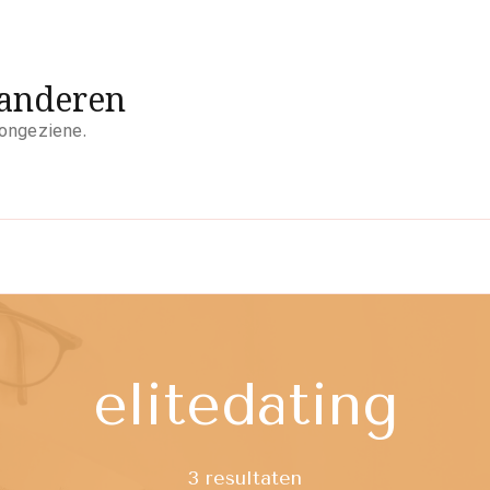
aanderen
 ongeziene.
elitedating
3 resultaten