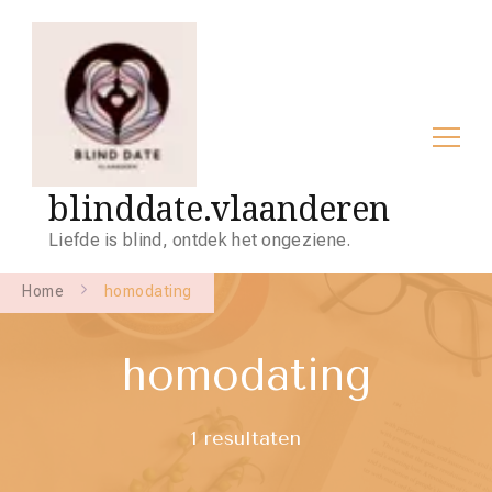
blinddate.vlaanderen
Liefde is blind, ontdek het ongeziene.
Home
homodating
homodating
1 resultaten