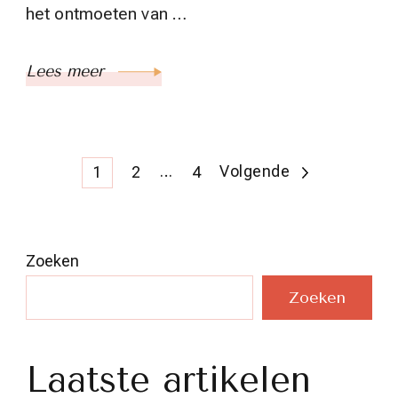
het ontmoeten van …
Lees meer
Berichten
Pagina
Pagina
…
Pagina
Volgende
1
2
4
paginering
Zoeken
Zoeken
Laatste artikelen