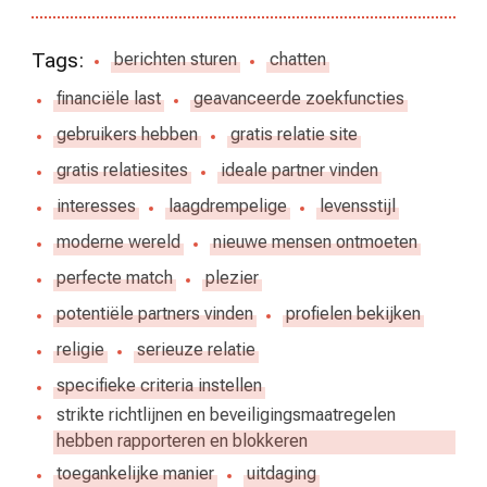
Tags:
berichten sturen
chatten
financiële last
geavanceerde zoekfuncties
gebruikers hebben
gratis relatie site
gratis relatiesites
ideale partner vinden
interesses
laagdrempelige
levensstijl
moderne wereld
nieuwe mensen ontmoeten
perfecte match
plezier
potentiële partners vinden
profielen bekijken
religie
serieuze relatie
specifieke criteria instellen
strikte richtlijnen en beveiligingsmaatregelen
hebben rapporteren en blokkeren
toegankelijke manier
uitdaging