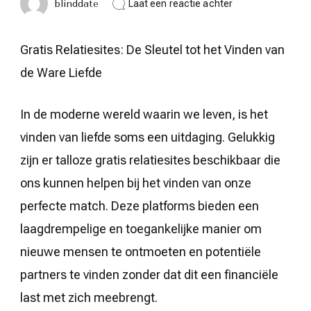
op
blinddate
Laat een reactie achter
Ontdek
de
Kansen
Gratis Relatiesites: De Sleutel tot het Vinden van
van
een
de Ware Liefde
Gratis
Relatiesite
voor
In de moderne wereld waarin we leven, is het
Jouw
Perfecte
vinden van liefde soms een uitdaging. Gelukkig
Match
zijn er talloze gratis relatiesites beschikbaar die
ons kunnen helpen bij het vinden van onze
perfecte match. Deze platforms bieden een
laagdrempelige en toegankelijke manier om
nieuwe mensen te ontmoeten en potentiële
partners te vinden zonder dat dit een financiële
last met zich meebrengt.