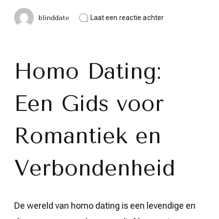
op
blinddate
Laat een reactie achter
Homo
Dating:
Ontdek
de
Wereld
Homo Dating:
van
Romantiek
en
Een Gids voor
Verbinding
Romantiek en
Verbondenheid
De wereld van homo dating is een levendige en