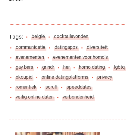
Tags:
belgië
cocktailavonden
communicatie
datingapps
diversiteit
evenementen
evenementen voor homo's
gay bars
grindr
her
homo dating
lgbtq
okcupid
online datingplatforms
privacy
romantiek
scruff
speeddates
veilig online daten
verbondenheid