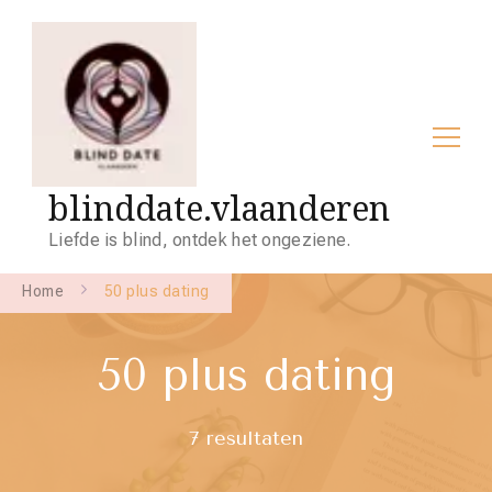
blinddate.vlaanderen
Liefde is blind, ontdek het ongeziene.
Home
50 plus dating
50 plus dating
7 resultaten