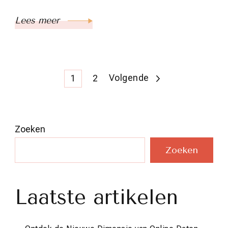
Lees meer
Berichten
Pagina
Pagina
Volgende
1
2
paginering
Zoeken
Zoeken
Laatste artikelen