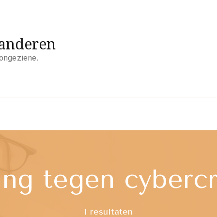
aanderen
 ongeziene.
ng tegen cybercri
1 resultaten