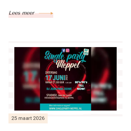
Lees meer
25 maart 2026