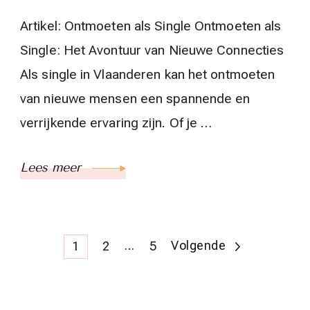
Artikel: Ontmoeten als Single Ontmoeten als
Single: Het Avontuur van Nieuwe Connecties
Als single in Vlaanderen kan het ontmoeten
van nieuwe mensen een spannende en
verrijkende ervaring zijn. Of je …
Lees meer
Berichten
Pagina
Pagina
…
Pagina
Volgende
1
2
5
paginering