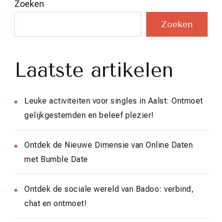
Zoeken
Zoeken
Laatste artikelen
Leuke activiteiten voor singles in Aalst: Ontmoet
gelijkgestemden en beleef plezier!
Ontdek de Nieuwe Dimensie van Online Daten
met Bumble Date
Ontdek de sociale wereld van Badoo: verbind,
chat en ontmoet!