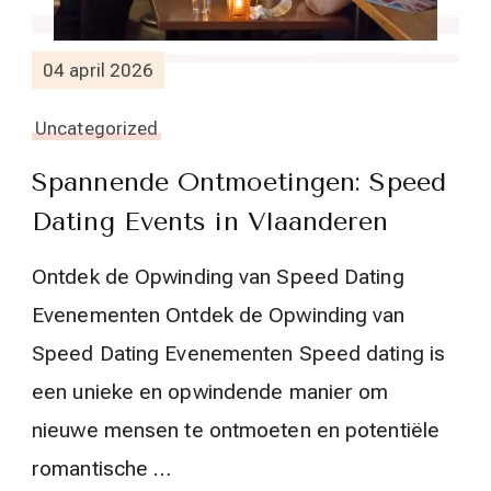
04 april 2026
Uncategorized
Spannende Ontmoetingen: Speed
Dating Events in Vlaanderen
Ontdek de Opwinding van Speed Dating
Evenementen Ontdek de Opwinding van
Speed Dating Evenementen Speed dating is
een unieke en opwindende manier om
nieuwe mensen te ontmoeten en potentiële
romantische …