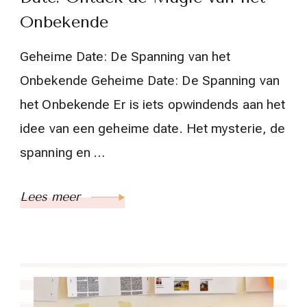
Onbekende
Geheime Date: De Spanning van het
Onbekende Geheime Date: De Spanning van
het Onbekende Er is iets opwindends aan het
idee van een geheime date. Het mysterie, de
spanning en …
Lees meer