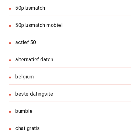
50plusmatch
50plusmatch mobiel
actief 50
alternatief daten
belgium
beste datingsite
bumble
chat gratis