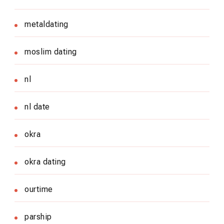
metaldating
moslim dating
nl
nl date
okra
okra dating
ourtime
parship