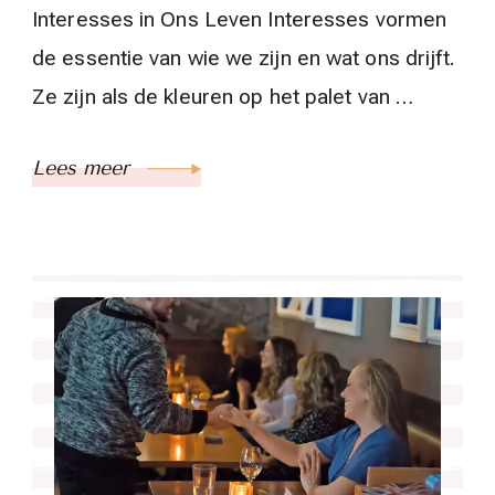
Interesses in Ons Leven Interesses vormen
de essentie van wie we zijn en wat ons drijft.
Ze zijn als de kleuren op het palet van …
Lees meer