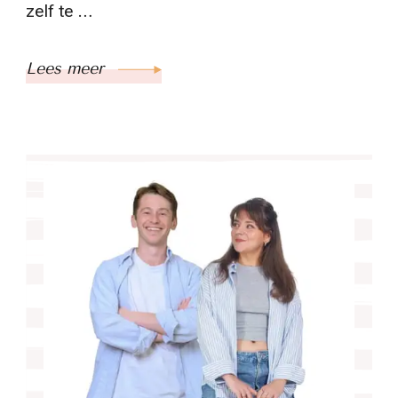
zelf te …
Lees meer