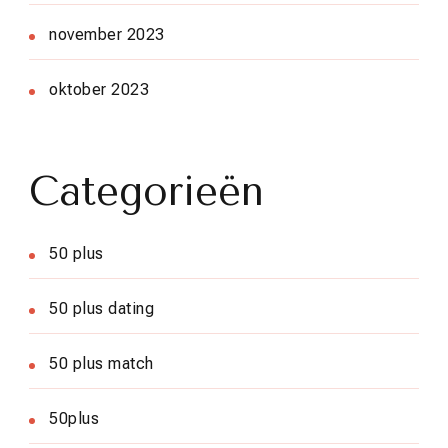
november 2023
oktober 2023
Categorieën
50 plus
50 plus dating
50 plus match
50plus