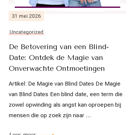
31 mei 2026
Uncategorized
De Betovering van een Blind-
Date: Ontdek de Magie van
Onverwachte Ontmoetingen
Artikel: De Magie van Blind Dates De Magie
van Blind Dates Een blind date, een term die
zowel opwinding als angst kan oproepen bij
mensen die op zoek zijn naar …
Lees meer