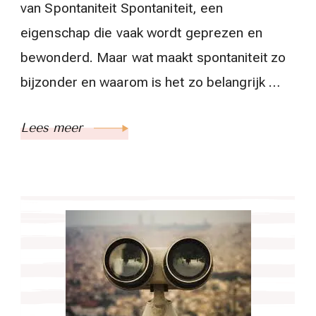
van Spontaniteit Spontaniteit, een
eigenschap die vaak wordt geprezen en
bewonderd. Maar wat maakt spontaniteit zo
bijzonder en waarom is het zo belangrijk …
Lees meer