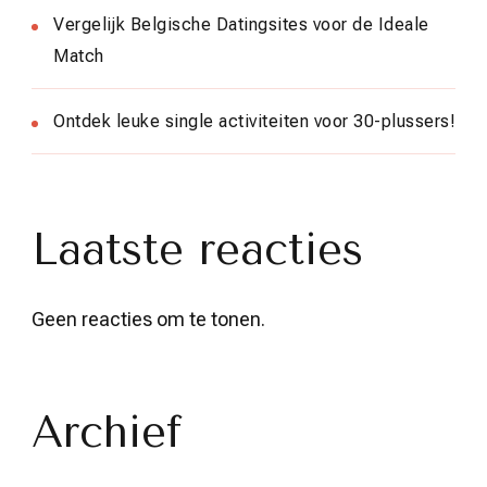
Vergelijk Belgische Datingsites voor de Ideale
Match
Ontdek leuke single activiteiten voor 30-plussers!
Laatste reacties
Geen reacties om te tonen.
Archief