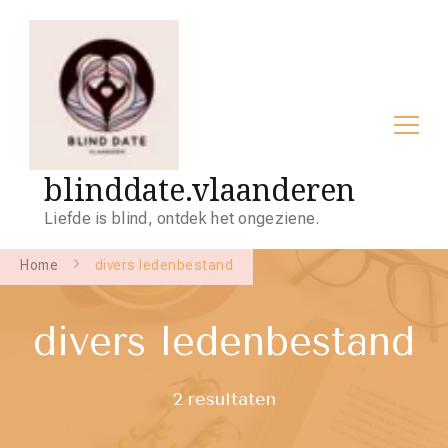
blinddate.vlaanderen
Liefde is blind, ontdek het ongeziene.
Home
divers ledenbestand
divers ledenbestand
2 resultaten