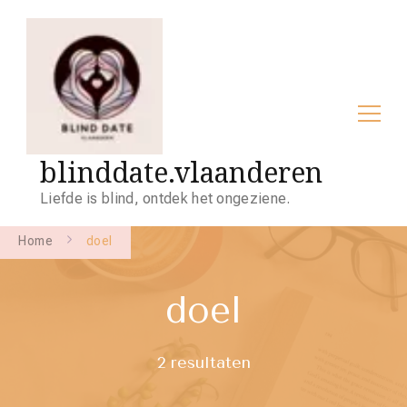
blinddate.vlaanderen
Liefde is blind, ontdek het ongeziene.
Home
doel
doel
2 resultaten