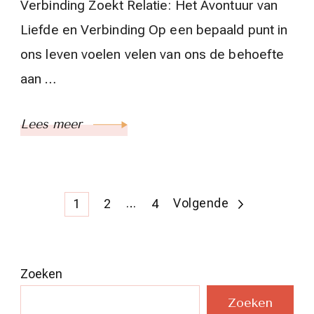
Verbinding Zoekt Relatie: Het Avontuur van
Liefde en Verbinding Op een bepaald punt in
ons leven voelen velen van ons de behoefte
aan …
Lees meer
Berichten
Pagina
Pagina
…
Pagina
Volgende
1
2
4
paginering
Zoeken
Zoeken