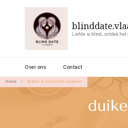
blinddate.vl
Liefde is blind, ontdek het
Over ons
Contact
Home
duiken in exotische wateren
duike