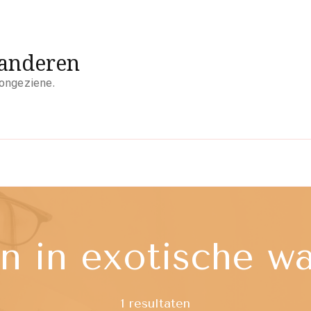
aanderen
 ongeziene.
n in exotische w
1 resultaten