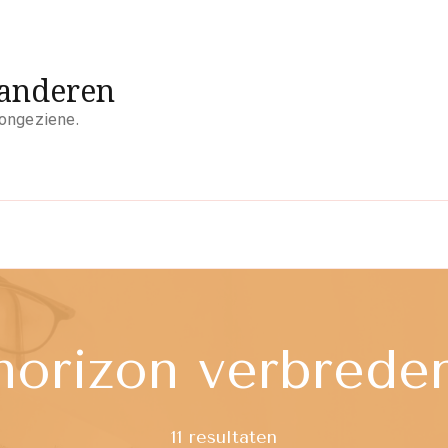
aanderen
 ongeziene.
horizon verbrede
11 resultaten