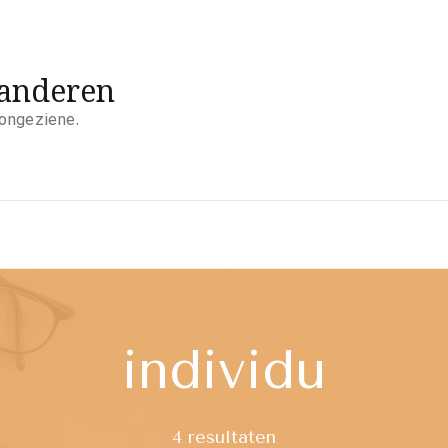
aanderen
 ongeziene.
individu
4 resultaten