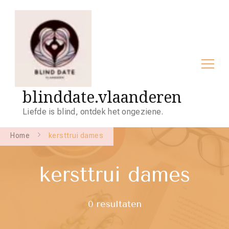
blinddate.vlaanderen
Liefde is blind, ontdek het ongeziene.
Home
kersttrui dames
kersttrui dames
0 resultaten