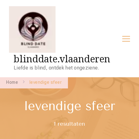
blinddate.vlaanderen
Liefde is blind, ontdek het ongeziene.
Home
levendige sfeer
levendige sfeer
1 resultaten