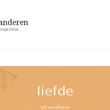
aanderen
 ongeziene.
liefde
431 resultaten