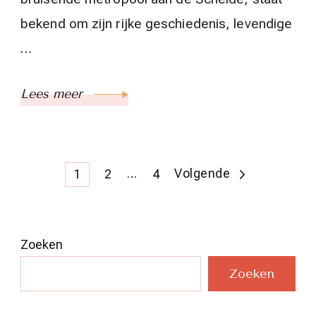
bekend om zijn rijke geschiedenis, levendige
…
Lees meer
Berichten
Pagina
Pagina
…
Pagina
Volgende
1
2
4
paginering
Zoeken
Zoeken