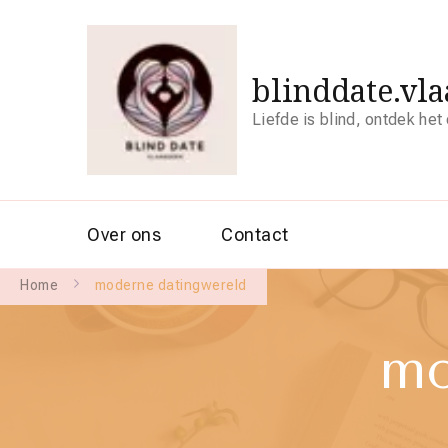
blinddate.vl
Liefde is blind, ontdek het
Over ons
Contact
Home
moderne datingwereld
mo