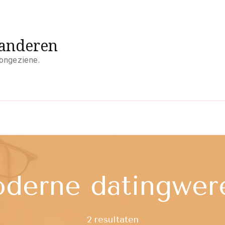
aanderen
 ongeziene.
derne datingwer
2 resultaten