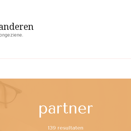
aanderen
 ongeziene.
partner
139 resultaten