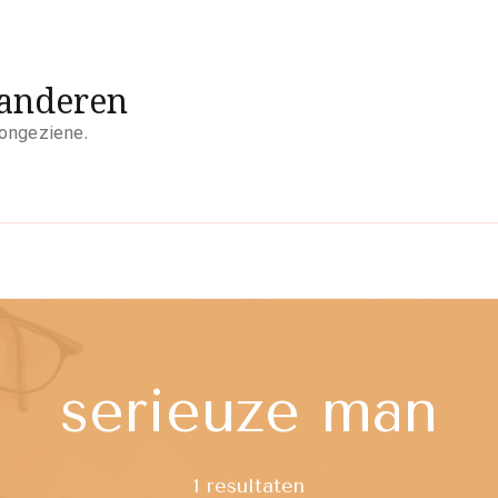
aanderen
 ongeziene.
serieuze man
1 resultaten