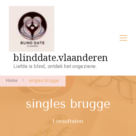
blinddate.vlaanderen
Liefde is blind, ontdek het ongeziene.
Home
singles brugge
singles brugge
1 resultaten