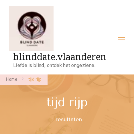
blinddate.vlaanderen
Liefde is blind, ontdek het ongeziene.
Home
tijd rijp
tijd rijp
1 resultaten