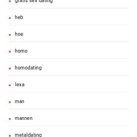
gratis sex dating
heb
hoe
homo
homodating
lexa
man
mannen
metaldating