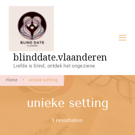
blinddate.vlaanderen
Liefde is blind, ontdek het ongeziene.
Home
unieke setting
unieke setting
1 resultaten