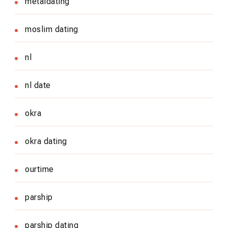
metaldating
moslim dating
nl
nl date
okra
okra dating
ourtime
parship
parship dating