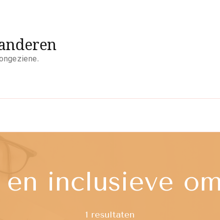
aanderen
 ongeziene.
e en inclusieve o
1 resultaten