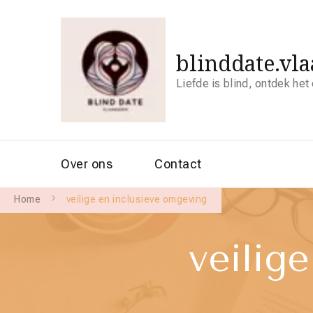
blinddate.vl
Liefde is blind, ontdek het
Over ons
Contact
Home
veilige en inclusieve omgeving
veilig