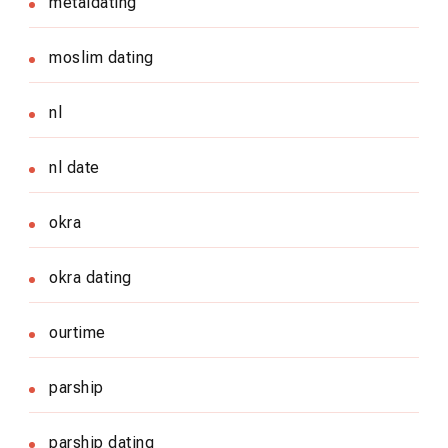
metaldating
moslim dating
nl
nl date
okra
okra dating
ourtime
parship
parship dating