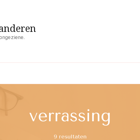
aanderen
 ongeziene.
verrassing
9 resultaten