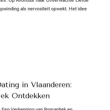
Dates: Op Avontuur naar Onverwachte Liefde
opwinding als nervositeit opwekt. Het idee
ating in Vlaanderen:
iek Ontdekken
n: Een Verkenning van Romantiek en