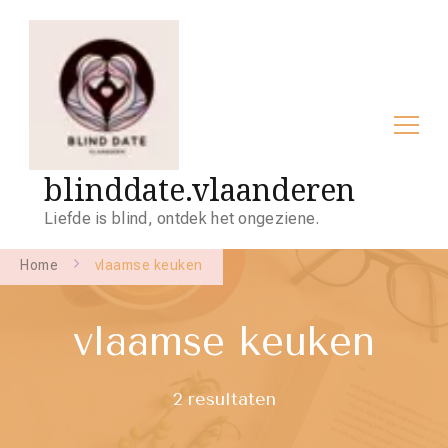
blinddate.vlaanderen
Liefde is blind, ontdek het ongeziene.
Home
vlaamse keuken
vlaamse keuken
2 resultaten