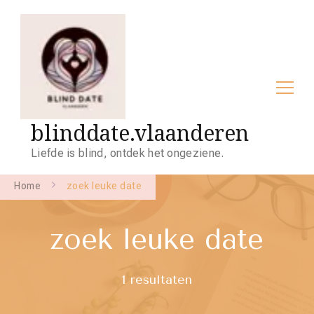
blinddate.vlaanderen
Liefde is blind, ontdek het ongeziene.
Home
zoek leuke date
zoek leuke date
1 resultaten