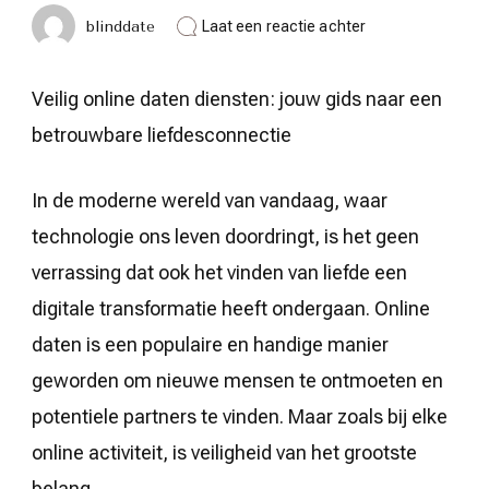
op
blinddate
Laat een reactie achter
Veilig
online
daten
Veilig online daten diensten: jouw gids naar een
diensten:
jouw
betrouwbare liefdesconnectie
sleutel
tot
een
In de moderne wereld van vandaag, waar
betrouwbare
liefdesconnectie
technologie ons leven doordringt, is het geen
verrassing dat ook het vinden van liefde een
digitale transformatie heeft ondergaan. Online
daten is een populaire en handige manier
geworden om nieuwe mensen te ontmoeten en
potentiele partners te vinden. Maar zoals bij elke
online activiteit, is veiligheid van het grootste
belang.