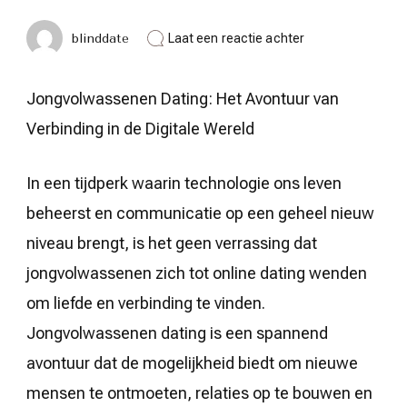
op
blinddate
Laat een reactie achter
Jongvolwassene
Dating:
Het
Jongvolwassenen Dating: Het Avontuur van
Avontuur
van
Verbinding in de Digitale Wereld
Verbinding
in
de
In een tijdperk waarin technologie ons leven
Digitale
Wereld
beheerst en communicatie op een geheel nieuw
niveau brengt, is het geen verrassing dat
jongvolwassenen zich tot online dating wenden
om liefde en verbinding te vinden.
Jongvolwassenen dating is een spannend
avontuur dat de mogelijkheid biedt om nieuwe
mensen te ontmoeten, relaties op te bouwen en