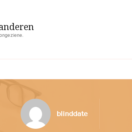
aanderen
 ongeziene.
blinddate