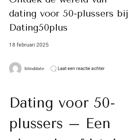
dating voor 50-plussers bij
Dating50plus
18 februari 2025
op
blinddate
Laat een reactie achter
Ontdek
de
wereld
van
dating
Dating voor 50-
voor
50-
plussers
plussers – Een
bij
Dating50plus