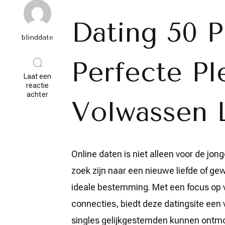
Dating 50 P
blinddate
Perfecte Pl
Laat een
reactie
op
achter
Volwassen 
Vind
Liefde
en
Verbinding
bij
Dating
Online daten is niet alleen voor de jon
50
Plus
zoek zijn naar een nieuwe liefde of g
Match
ideale bestemming. Met een focus op 
connecties, biedt deze datingsite een 
singles gelijkgestemden kunnen ontm