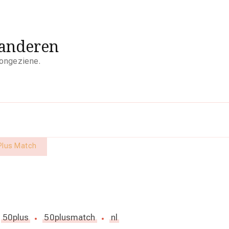
aanderen
 ongeziene.
 Plus Match
50plus
50plusmatch
nl