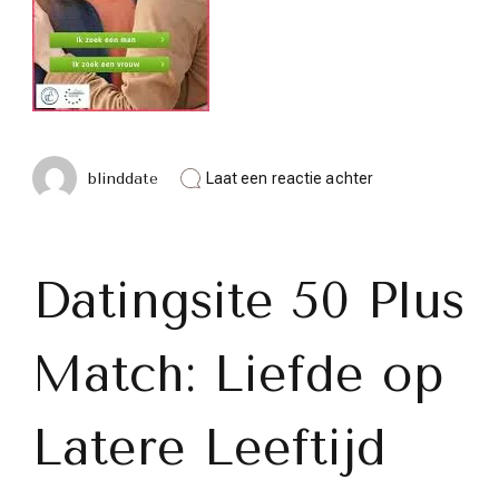
op
blinddate
Laat een reactie achter
Ontdek
Liefde
op
Latere
Leeftijd
Datingsite 50 Plus
bij
Datingsite
50
Match: Liefde op
Plus
Match
Latere Leeftijd