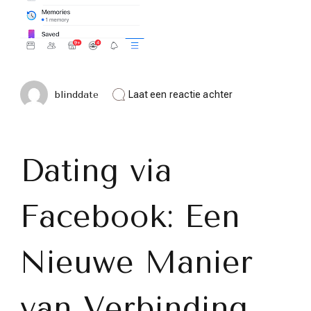
op
blinddate
Laat een reactie achter
De
Nieuwe
Dimensie
van
Dating
Dating via
via
Facebook:
Verbinding
Facebook: Een
in
een
Digitaal
Tijdperk
Nieuwe Manier
van Verbinding