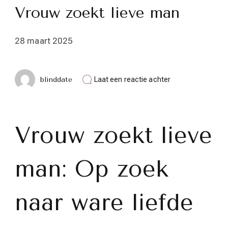
Vrouw zoekt lieve man
28 maart 2025
op
blinddate
Laat een reactie achter
Op
zoek
naar
ware
liefde:
Vrouw zoekt lieve
Vrouw
zoekt
lieve
man: Op zoek
man
naar ware liefde