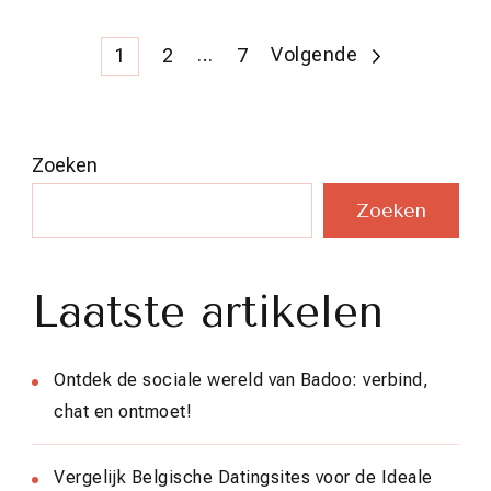
Berichten
Pagina
Pagina
…
Pagina
Volgende
1
2
7
paginering
Zoeken
Zoeken
Laatste artikelen
Ontdek de sociale wereld van Badoo: verbind,
chat en ontmoet!
Vergelijk Belgische Datingsites voor de Ideale