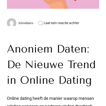
op
blinddate
Laat een reactie achter
De
Opkomst
van
Anoniem
Daten:
Anoniem Daten:
Een
Nieuwe
Benadering
De Nieuwe Trend
van
Online
Dating
in Online Dating
Online dating heeft de manier waarop mensen