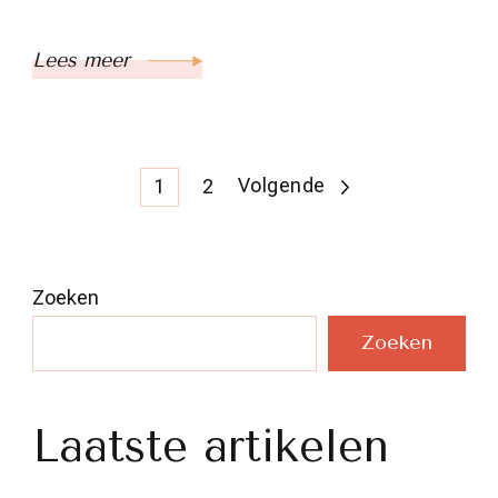
Lees meer
Berichten
Pagina
Pagina
Volgende
1
2
paginering
Zoeken
Zoeken
Laatste artikelen