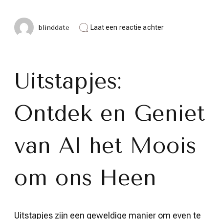
op
blinddate
Laat een reactie achter
Ontdek
de
Magie
van
Uitstapjes:
Uitstapjes:
Verken
en
Geniet
Ontdek en Geniet
van
Nieuwe
Avonturen
van Al het Moois
om ons Heen
Uitstapjes zijn een geweldige manier om even te