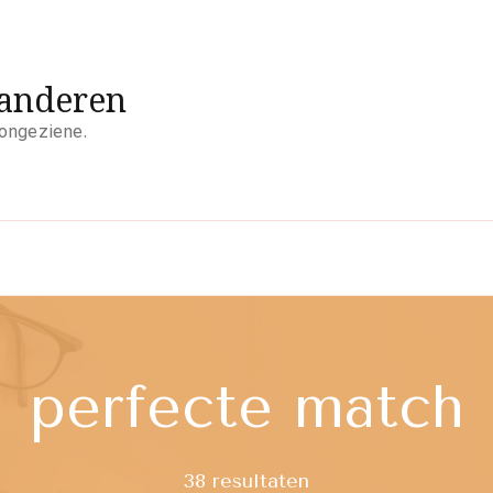
aanderen
 ongeziene.
perfecte match
38 resultaten