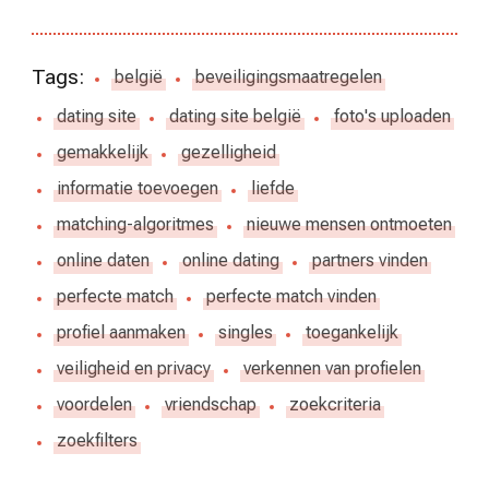
Tags:
belgië
beveiligingsmaatregelen
dating site
dating site belgië
foto's uploaden
gemakkelijk
gezelligheid
informatie toevoegen
liefde
matching-algoritmes
nieuwe mensen ontmoeten
online daten
online dating
partners vinden
perfecte match
perfecte match vinden
profiel aanmaken
singles
toegankelijk
veiligheid en privacy
verkennen van profielen
voordelen
vriendschap
zoekcriteria
zoekfilters