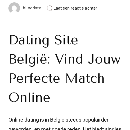
op
blinddate
Laat een reactie achter
Vind
Jouw
Perfecte
Match
op
Dating Site
een
Dating
Site
België: Vind Jouw
in
België
Perfecte Match
Online
Online dating is in België steeds populairder
geworden, en met goede reden. Het biedt singles