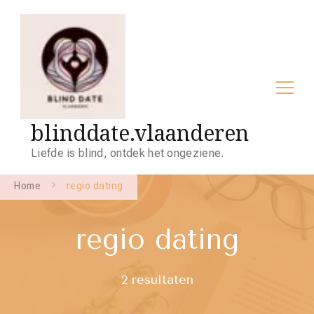
blinddate.vlaanderen
Liefde is blind, ontdek het ongeziene.
Home
regio dating
regio dating
2 resultaten