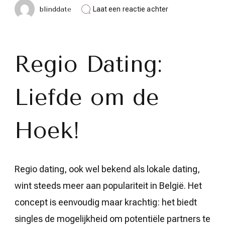
op
blinddate
Laat een reactie achter
Ontdek
de
Magie
van
Regio
Regio Dating:
Dating:
Liefde
om
Liefde om de
de
Hoek!
Hoek!
Regio dating, ook wel bekend als lokale dating,
wint steeds meer aan populariteit in België. Het
concept is eenvoudig maar krachtig: het biedt
singles de mogelijkheid om potentiële partners te