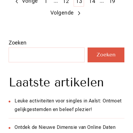
Berichten
Vorige
Pagina
…
Pagina
Pagina
Pagina
…
Pagina
1
12
13
14
19
Volgende
paginering
Zoeken
Zoeken
Laatste artikelen
Leuke activiteiten voor singles in Aalst: Ontmoet
gelijkgestemden en beleef plezier!
Ontdek de Nieuwe Dimensie van Online Daten