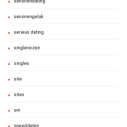
seniorendating
seniorengeluk
serieus dating
singlereizen
singles
site
sites
sm
speeddaten